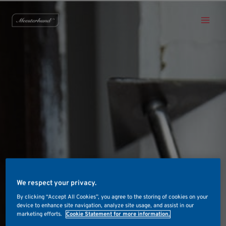
Skip
Main
to
Men
content
We respect your privacy.
By clicking “Accept All Cookies”, you agree to the storing of cookies on your
device to enhance site navigation, analyze site usage, and assist in our
marketing efforts.
Cookie Statement for more information.