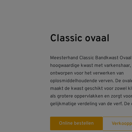
Classic ovaal
Meesterhand Classic Bandkwast Ovaal 
steel ligt prettig in de hand en de roe
hoogwaardige kwast met varkenshaar,
RVS bus draagt bij aan een lange levensduur.
ontworpen voor het verwerken van
Geschikt voor aflak en primer op hout, metaal
oplosmiddelhoudende verven. De oval
maakt de kwast geschikt voor zowel kl
als grotere oppervlakken en zorgt voo
gelijkmatige verdeling van de verf. De
Online bestellen
Verkoopp