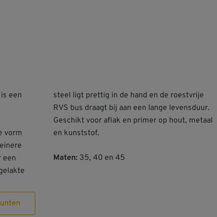
is een
stvrije
e vorm
en kunststof.
einere
Maten:
35, 40 en 45
r een
 gelakte
unten