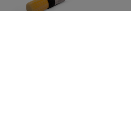
Gold patentpunt
Meesterhand Gold Patentpuntkwast is een professionele
ronde kwast met hoogwaardige kunststof vezels, speciaal
ontwikkeld voor oplosmiddelhoudende lakken. Ideaal voor
precisiewerk zoals besnijden en zorgt voor een strak,
streeploos eindresultaat. Geschikt voor aflak en primer op