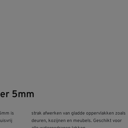
ller 5mm
 5mm is
n zoals
isvrij
t voor