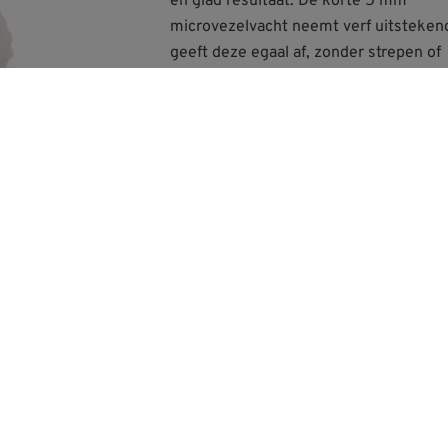
en glad resultaat. De korte 5 mm
microvezelvacht neemt verf uitsteken
geeft deze egaal af, zonder strepen of
rolstructuur achter te laten. Ideaal voo
Online bestellen
Verkoopp