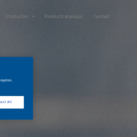
Producten
Productcatalogus
Contact
vigation,
ect All