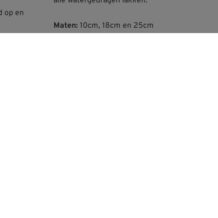
alle watergedragen lakken.
d op en
Maten:
10cm, 18cm en 25cm
r het
unten