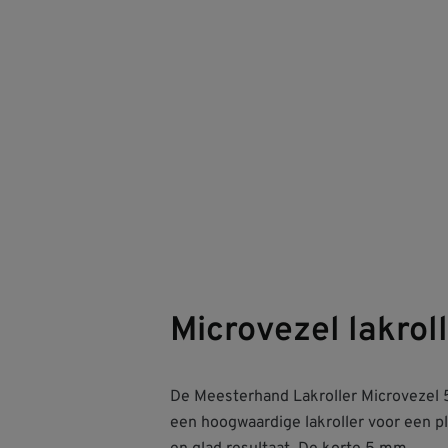
Microvezel lakro
De Meesterhand Lakroller Microvezel
strak afwerken van gladde oppervlakke
een hoogwaardige lakroller voor een plu
deuren, kozijnen en meubels. Geschik